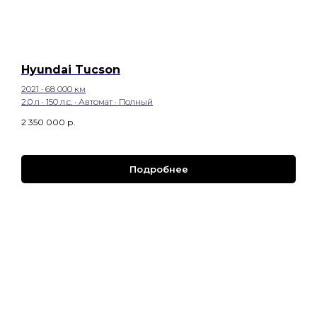
Hyundai Tucson
2021 · 68 000 км
2.0 л · 150 л.с. · Автомат · Полный
2 350 000
р.
Подробнее