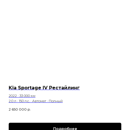
Kia Sportage IV Рестайлинг
2022 · 33 000 км
2.0 л · 150 л.с. · Автомат · Полный
2 650 000
р.
Подробнее