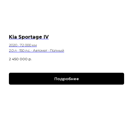
Kia Sportage IV
2020 · 72 000 км
2.0 л · 150 л.с. · Автомат · Полный
2 450 000
р.
Подробнее