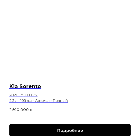
Kia Sorento
2021 · 75 000 км
2.2 л · 199 л.с. · Автомат · Полный
2 590 000
р.
Подробнее