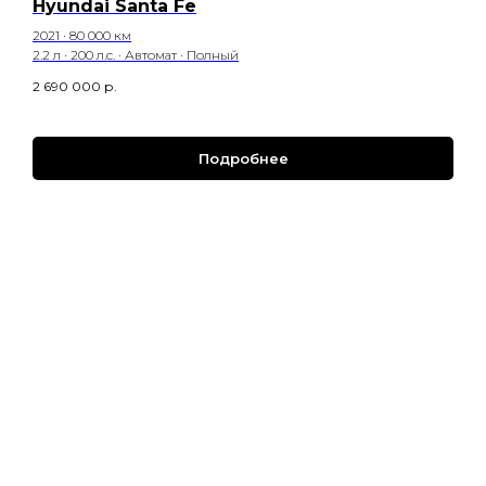
Hyundai Santa Fe
2021 · 80 000 км
2.2 л · 200 л.с. · Автомат · Полный
2 690 000
р.
Подробнее