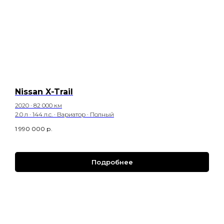
Nissan X-Trail
2020 · 82 000 км
2.0 л · 144 л.с. · Вариатор · Полный
1 990 000
р.
Подробнее