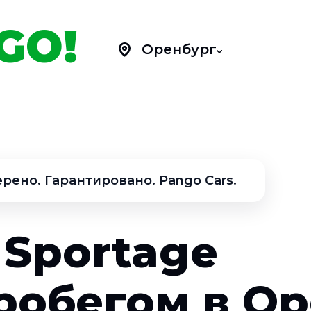
GO!
Оренбург
рено. Гарантировано. Pango Cars.
 Sportage
робегом в О