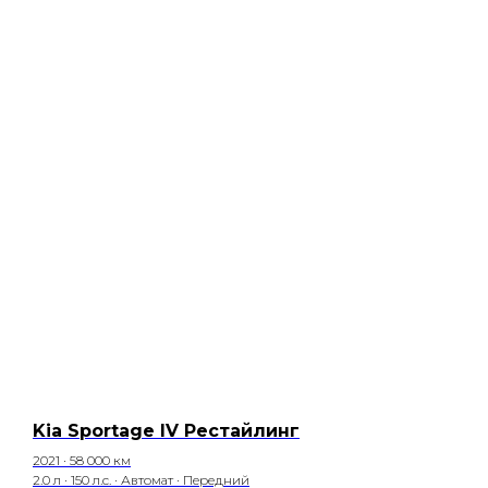
Kia Sportage IV Рестайлинг
2021 · 58 000 км
2.0 л · 150 л.с. · Автомат · Передний