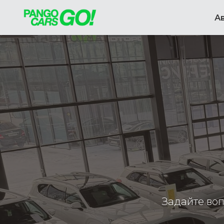
А
Задайте воп